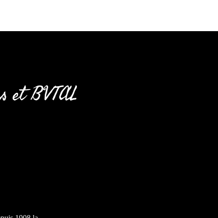
us et BVTAL
epuis 1908 la