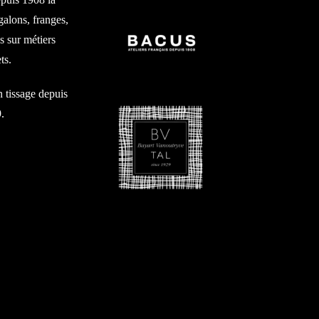
 galons, franges,
us sur métiers
ts.
n tissage depuis
.