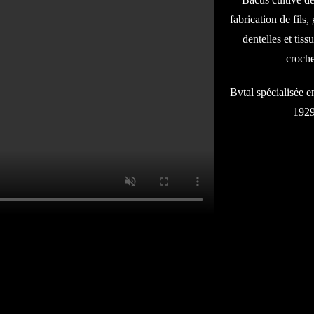
fabrication de fils,
dentelles et tiss
croche
Bvtal spécialisée e
1929